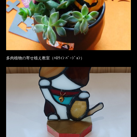
多肉植物の寄せ植え教室（ﾊﾛｳｨﾝ ﾊﾞｰｼﾞｮﾝ）